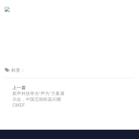
标签：
上一篇
新声科技举办“声为”方案展
示会，中国芯助听器闪耀
CMEF