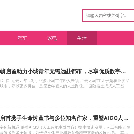
汽车
家电
生活
重构县域职业新格局，灵帧启首助力小城青年无需远赴都市，尽享优质数字事业
找更多机会，是无数年轻人的人生路径。 但随着生成式人工智能
IP赋能，美育破局！灵帧启首携手生命树童书与多位知名作家，重塑AIGC人才成长新通路
）技术快速发展，人工智能正在
育传播等多个领域，为传统文化产业和教育领域带来新的发展机遇。 其