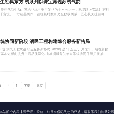
生经典东方·绣系列以珠宝再现苏绣气韵
在气韵生动。苏绣丝线可劈至发丝的十六分之一，既能以虚实乱针复刻
千意境。一方精品绣作，往往耗时数月乃至数载绣成，匠心从无捷径可
系统协同新阶段 润民工程构建综合服务新格局
合服务新格局 2026年是“十五五”开局之年。站在新的
齐基本短板向提升生活品质深化,由单项服务供给向系统协同保障拓展,由阶
3
4
5
下页
尾页
本站部分内容来源于用户投稿，如果有侵犯到您的权益，请联系我们协助处