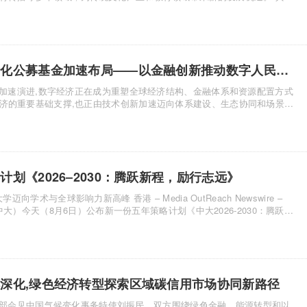
铸元工程数字人民币国际化公募基金加速布局——以金融创新推动数字人民币普及
济的重要基础支撑,也正由技术创新加速迈向体系建设、生态协同和场景深
划《2026‒2030：腾跃新程，励行志远》
峰 香港 – Media OutReach Newswire –
（中大）今天（8月6日）公布新一份五年策略计划《中大2026-2030：腾跃新
深化,绿色经济转型探索区域碳信用市场协同新路径