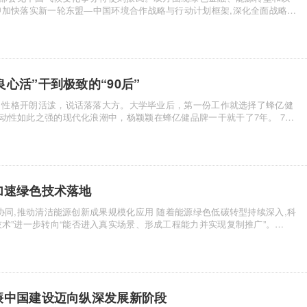
申加快落实新一轮东盟—中国环境合作战略与行动计划框架,深化全面战略伙
心活”干到极致的“90后”
4岁。性格开朗活泼，说话落落大方。大学毕业后，第一份工作就选择了蜂亿健
性如此之强的现代化浪潮中，杨颖颖在蜂亿健品牌一干就干了7年。 7年
加速绿色技术落地
术”进一步转向“能否进入真实场景、形成工程能力并实现复制推广”。
廉中国建设迈向纵深发展新阶段