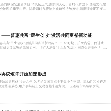
气,廉韵润人心。新时代背景下,廉洁文化建
会治理的重要内容。随着新时代廉洁文化建设持续推进,清廉理念正不断融
 ——普惠共富“民生创收”激活共同富裕新动能
成更加紧密的政策协同。《扩大消费“十五五”规划》围绕促进服务消......
RIUS协议矩阵开始加速形成
重点主要集中在交易、流动性和资产发
熟,用户参与链上交易也越来越方便。 但随着市场继续发展,一个