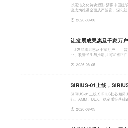
以廉洁文化铸魂塑形 清廉中国建设迈向纵深发展新阶段 清风扬正
设成为推进全面从严治党、深化社
入机关、......
2026-08-06
让发展成果惠及千家万户
让发展成果惠及千家万户 ——普惠共富“民生创收”激活共同富裕新动能 “十五五”时期，扩大内需、促进就
业、改善民生与推动共同富裕正在形
2026-08-05
SIRIUS-01上线，SI
SIRIUS-01上线,SIRIUS协议矩阵开始加速形成 过去几年,DeFi的发展
行。AMM、DEX、稳定币等基础设施逐渐成
新的问题开始......
2026-08-05