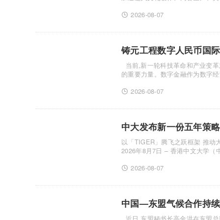
中，儿童文......
2026-08-07
当前,新一轮科技革命和产业变革加速演进,数字经济正在成为重塑全球经济结构、金融体系和资源配置方式
的重要力量。数字金融作为数字经
化的新阶.........
2026-08-07
中大发布新一份五年策略计
以「TIGER」腾飞之跃框架 推动大学迈向学术与全球影响力新高
2026年8月7日 – 香港中文大学
程，励行......
2026-08-07
中国—东盟气候合作持续
近日,东盟秘书长高金洪在东盟总部会见中国气候变化事务特使刘振民。双方围绕绿色金融、能源转型和以