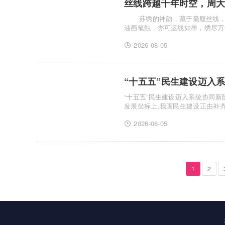
丝线跨越千年时空，周大
苏绣的神韵，藏于毫厘丝线，美
油画笔触，亦可运线如墨，绣尽万
循。苏绣......
2026-08-05
“十五五”民生建设迈入
“十五五”民生建设迈入系统协同新阶段 润民工程构建综
发展坐标上,我国民生建设正由补
段性......
2026-08-05
1
2