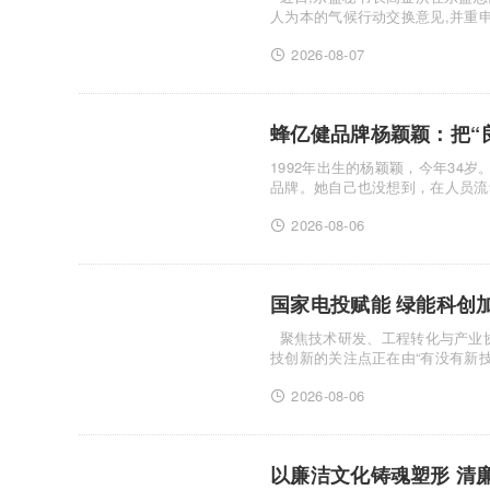
人为本的气候行动交换意见,并重
伴关系。.........
2026-08-07
蜂亿健品牌杨颖颖：把“良
1992年出生的杨颖颖，今年3
品牌。她自己也没想到，在人员流动
中，她从一......
2026-08-06
国家电投赋能 绿能科创
聚焦技术研发、工程转化与产业协同,推动清洁能源创新成果规模化应用 随着能源绿色低碳转型持续深入,科
技创新的关注点正在由“有没有新技
在......
2026-08-06
以廉洁文化铸魂塑形 清