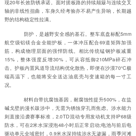
现20年长效防锈承诺。面对搓板路的持续颠簸与连续交叉
轴的非线性扭曲，车身久经考验亦不易产生异响，长期越
野的结构稳定性拉满。
防护，是越野安全感的基石。整车底盘标配5mm
航空级铝镁合金全能护板，一体冲压配合69道矩阵加强
筋，构成物理层面的强悍防线。相比传统锰钢护板减重
15%，整体强度反增30%，可从容抵御210MPa碎石冲
击。护板内置风道导流结构优化散热，即便在沙漠70°C极
端高温下，也能将安全送达油底壳与变速箱的每一寸工
况。
材料自带抗腐蚀基因，耐腐蚀性提升500%，在盐
碱戈壁的漫长跋涉中，无需为锈蚀穿孔而焦虑。涉水能力
则直接沿袭赛事标准，2.0TD混动专用发动机支持IP68级
防水，可在2米水深浸泡48小时后正常启动;电池与前后电
驱动单元全域密封，0.9米水深持续涉水无渗漏，雨季河滩