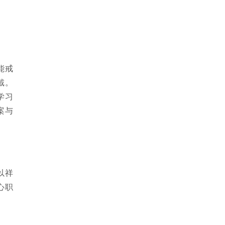
能戒
戴。
学习
案与
以祥
心职