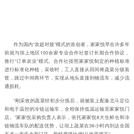
作为国内“农超对接”模式的首创者，家家悦早在许多年
前就与坝上地区100余家专业合作社签订长期合作协议，
推行“订单农业”模式。合作社按照家家悦制定的种植标准
进行标准化种植，采收时，工人直接从田间将蔬菜分级装
筐，跳过中间商环节，实现从地头直接到物流车，减少流
通损耗。
“刚采收的蔬菜经初步分拣后，就被装上配备北斗定位
和电子温控的冷链运输车，全程保持低温运输至家家悦门
店。”家家悦采购负责人表示，依托家家悦8大生鲜仓和冷
链物流车队的配送优势，让坝上蔬菜在36小时内到达全国
五省一市千余家门店，新鲜度堪比“刚从地里摘下”。