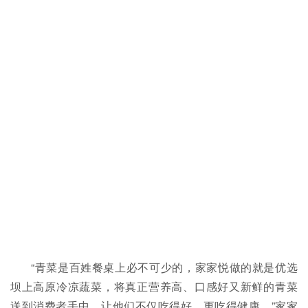
“青菜是百姓餐桌上必不可少的，家家悦做的就是优选
坝上高原冷凉蔬菜，将真正营养高、口感好又新鲜的青菜
送到消费者手中，让他们不仅吃得好，更吃得健康。”家家