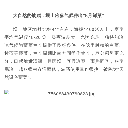
大自然
的馈赠：
坝上
冷凉气候种出“
8月
鲜
菜
”
坝上地区地处北纬41°左右，海拔1400米以上，夏季
平均气温仅18-20℃，昼夜温差大、光照充足，独特的冷
凉气候为蔬菜生长提供了良好条件。在这里种植的白菜、
甘蓝等蔬菜，生长周期比南方同类作物长，养分积累更充
分，口感脆嫩清甜，且因坝上气候凉爽，雨热同季，冬季
寒冷，越冬病虫存活率低，农药使用量也很少，被称为“天
然绿色蔬菜”。