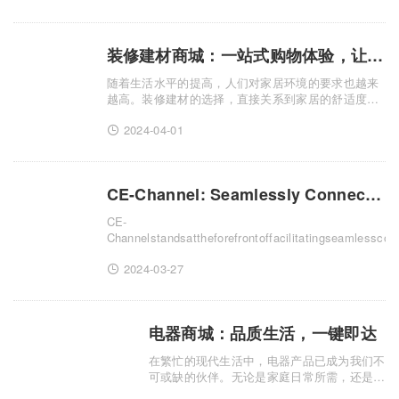
多家庭的首选，点.........
装修建材商城：一站式购物体验，让家居装修更轻松
随着生活水平的提高，人们对家居环境的要求也越来
越高。装修建材的选择，直接关系到家居的舒适度和
美观度。然而，市面上的装修建材种类繁多，品质参
2024-04-01
差不齐，让许多消费者在选择时感到困惑。为了解决
这个问题，装修建.........
CE-Channel: Seamlessly Connect with Global Partnerships, Accelerating Your International Business Ex
CE-
Channelstandsattheforefrontoffacilitatingseamlesscon
2024-03-27
电器商城：品质生活，一键即达
在繁忙的现代生活中，电器产品已成为我们不
可或缺的伙伴。无论是家庭日常所需，还是办
公环境的配置，电器商城都为我们提供了极大