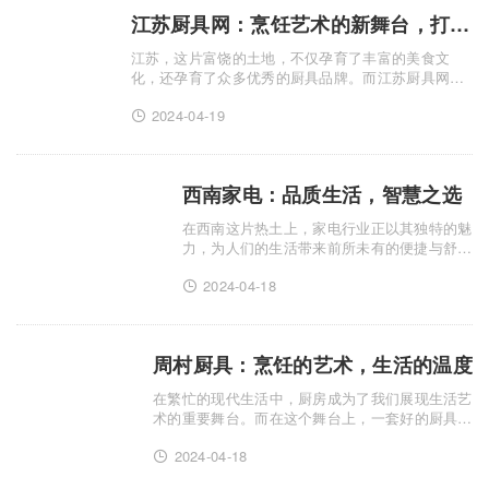
江苏厨具网：烹饪艺术的新舞台，打造家庭厨房新风尚
江苏，这片富饶的土地，不仅孕育了丰富的美食文
化，还孕育了众多优秀的厨具品牌。而江苏厨具网，
正是这片土地上的一颗璀璨明珠，为广大烹饪爱好者
2024-04-19
提供了一个全新的舞台，让他们在这里展示烹饪艺
术，打造家庭厨房的新.........
西南家电：品质生活，智慧之选
在西南这片热土上，家电行业正以其独特的魅
力，为人们的生活带来前所未有的便捷与舒
适。西南家电，作为行业的佼佼者，以其卓越
2024-04-18
的品质、创新的技术和贴心的服务，赢得了广
大消费者的信赖与喜爱。 西南家电深知品
质.........
周村厨具：烹饪的艺术，生活的温度
在繁忙的现代生活中，厨房成为了我们展现生活艺
术的重要舞台。而在这个舞台上，一套好的厨具就
如同一位得力的助手，让烹饪变得更加得心应手，
2024-04-18
让美食的呈现更加完美。今天，我要向大家介绍
的，就是来自周村的厨具，它.........