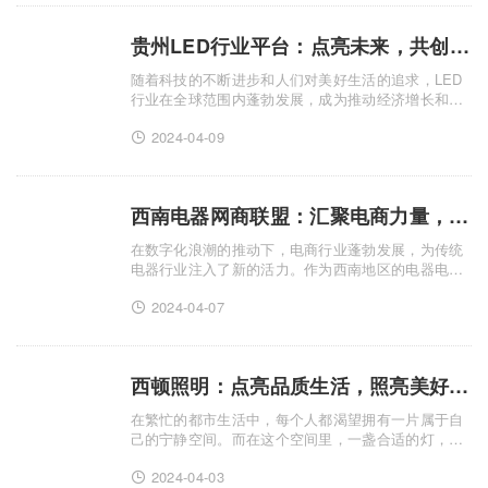
贵州LED行业平台：点亮未来，共创辉煌
随着科技的不断进步和人们对美好生活的追求，LED
行业在全球范围内蓬勃发展，成为推动经济增长和产
业升级的重要力量。在这个充满机遇与挑战的时代，
2024-04-09
贵州LED行业平台应运而生，以其独特的优势和潜
力，引领着贵州乃至全......
西南电器网商联盟：汇聚电商力量，点亮西南电器新篇章
在数字化浪潮的推动下，电商行业蓬勃发展，为传统
电器行业注入了新的活力。作为西南地区的电器电商
领军力量，西南电器网商联盟凭借其独特的优势和卓
2024-04-07
越的服务，正引领着西南电器行业迈向新的高度。西
南电器网商联......
西顿照明：点亮品质生活，照亮美好时光
在繁忙的都市生活中，每个人都渴望拥有一片属于自
己的宁静空间。而在这个空间里，一盏合适的灯，不
仅能带来光明，更能为生活增添无尽的温馨与舒适。
2024-04-03
西顿照明，以其卓越的品质和独特的设计，成为了众