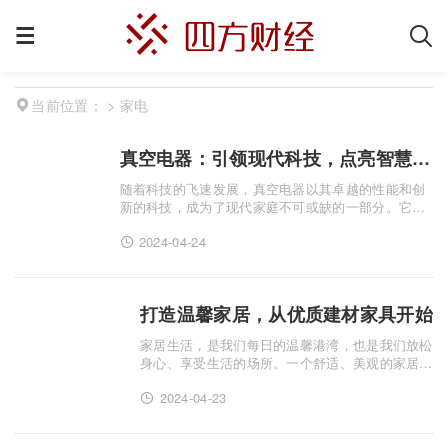
>
家电
当前位置：
真空电器：引领现代科技，点亮智慧生活
随着科技的飞速发展，真空电器以其卓越的性能和创
新的科技，成为了现代家庭不可或缺的一部分。它们
不仅为我们带来了便捷与舒适，更在无声中改变着我
2024-04-24
们的生活方式，让智慧生活触手可及。 真空电器，顾
名思义，是指.........
打造温馨家居，从优质建材家具开始
家居生活，是我们每日的温馨港湾，也是我们放松
身心、享受生活的场所。一个舒适、美观的家居环
境，离不开优质的建材家具。今天，就让我们一同
2024-04-23
探讨如何挑选建材家具，打造理想的家居空间。
首先，我们要明确一个观.........