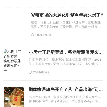
造者。它采用先进的制冷技术，能够在短
时.........
彩电市场的大屏化引擎今年要失灵了?
在这一轮彩电行业的大屏化扩张过程中，家电圈注
意到，不只是简单的消费升级，还在加速一线市场
上不同企业和品牌的市场洗牌、秩序重构，以及商
2024-03-01
业规则破立。最终引发的是彩电行业一系列连锁反
应。 在品牌层面，借助这.........
小尺寸开辟新赛道，移动智慧屏迎来发展元年
导读 洛图科技（RUNTO）线上监测数据显示，2023
年，中国客厅智能设备（包括智能投影、智能电视、
智能平板、智能音箱、回音壁、智能盒子、XR、智能
2024-02-29
门锁、监控摄像头等产品）的线上监测市场（不含拼
抖快等新兴电商）总......
顾家家居率先开启了从“产品出海”到“品牌出海”的新阶段
2023年12月9日，顾家家居印度海外大店盛大开业，
在印度市场推出首个&ldquo;一体化整家&rdquo;标杆
店，该店系顾家家居携手当地运营超10年的核心经销