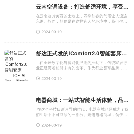
云南空调设备：打造舒适环境，享受惬意生活
在云南这片美丽的土地上，四季如春的气候让人流连
忘返。然而，即便是在这样宜人的环境中，我们仍然
需要一款高品质的空调设备来打造更为舒适的生活空
2024-03-19
间。云南空调设备以其卓越的性能和贴心的设计，成
为了众多家庭和商.........
舒达正式发的iComfort2.0智能套床——ICF AI Pro，国内首推的智能自适应套床
在全球数字化与智能化浪潮的推动下，传统家居行
业正经历着前所未有的变革。作为行业领军品牌，舒
达床垫凭借其深厚的研发实力和对消费者需求的敏锐
2024-03-19
洞察，推出了全新的ICF AIPro智能自适应床垫，以
iComfort......
电器商城：一站式智能生活体验，品质与实惠并存！
在这个科技日新月异的时代，电器商城已经成为了我
们生活中不可或缺的一部分。走进电器商城，仿佛置
身于一个充满科技魅力的奇幻世界，各种智能电器产
2024-03-19
品琳琅满目，让人目不暇接。电器商城内，品牌众
多，品质有......