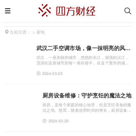
>
家电
当前位置：
武汉二手空调市场，像一抹明亮的风景，照亮了那些有需求的人们的生活。
武汉，一座美丽的城市，悠悠的长江，倔强的汉江，
流淌在这座城市的每一条街巷中。在这个繁华的城市
里，人们为了生活、为了环保，越来越多的人选择购
2024-03-23
买二手空调。二手空调，在当今社会已经不再是新鲜
事物，但却是越......
厨房设备维修：守护烹饪的魔法之地
厨房，是每个家庭的核心地带，也是烹饪美食的魔
法之地。然而，随着使用时间的增长，厨房设备难
免会出现各种故障，影响烹饪的效率和品质。此
2024-03-20
时，专业的厨房设备维修服务就显得尤为重要。厨
房设备，无论是燃气灶、......