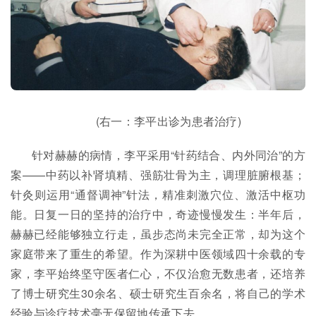
(右一：李平出诊为患者治疗)
针对赫赫的病情，李平采用“针药结合、内外同治”的方
案——中药以补肾填精、强筋壮骨为主，调理脏腑根基；
针灸则运用“通督调神”针法，精准刺激穴位、激活中枢功
能。日复一日的坚持的治疗中，奇迹慢慢发生：半年后，
赫赫已经能够独立行走，虽步态尚未完全正常，却为这个
家庭带来了重生的希望。作为深耕中医领域四十余载的专
家，李平始终坚守医者仁心，不仅治愈无数患者，还培养
了博士研究生30余名、硕士研究生百余名，将自己的学术
经验与诊疗技术毫无保留地传承下去。