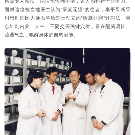
路需专人搀扶，说话也含糊不清，家人照料得十分吃力。
面对这位被当地医生认为“康复无望”的患者，李平果断采
用恩师国医大师石学敏院士创立的“醒脑开窍”针刺法，重
点针刺内关、人中、三阴交等关键穴位，旨在醒脑调神、
疏通气血，唤醒身体的自愈潜能。