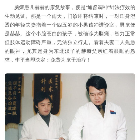
脑瘫患儿赫赫的康复故事，便是“通督调神”针法疗效的
生动见证。那是一个雨天，门诊即将结束时，一对浑身湿
透的年轻夫妻抱着一个四五岁的小男孩冲进诊室，男孩便
是赫赫。这个小脸苍白的孩子，被确诊为脑瘫，智力正常
但肢体运动障碍严重，无法独立行走。看着夫妻二人焦急
的眼神，尤其是身为东北汉子的赫赫父亲红着眼眶的恳
求，李平当即决定：免费为孩子治疗！