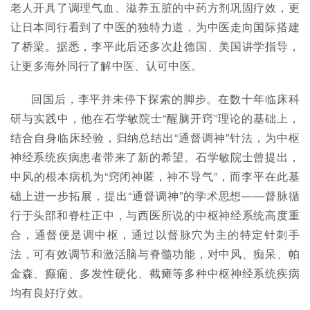
老人开具了调理气血、滋养五脏的中药方剂巩固疗效，更
让日本同行看到了中医的独特力道，为中医走向国际搭建
了桥梁。据悉，李平此后还多次赴德国、美国讲学指导，
让更多海外同行了解中医、认可中医。
回国后，李平并未停下探索的脚步。在数十年临床科
研与实践中，他在石学敏院士“醒脑开窍”理论的基础上，
结合自身临床经验，归纳总结出“通督调神”针法，为中枢
神经系统疾病患者带来了新的希望。石学敏院士曾提出，
中风的根本病机为“窍闭神匿，神不导气”，而李平在此基
础上进一步拓展，提出“通督调神”的学术思想——督脉循
行于头部和脊柱正中，与西医所说的中枢神经系统高度重
合，通督便是调中枢，通过以督脉穴为主的特定针刺手
法，可有效调节和激活脑与脊髓功能，对中风、痴呆、帕
金森、癫痫、多发性硬化、截瘫等多种中枢神经系统疾病
均有良好疗效。