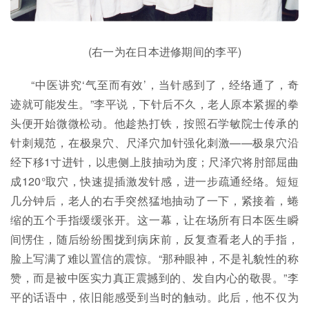
(右一为在日本进修期间的李平)
“中医讲究‘气至而有效’，当针感到了，经络通了，奇
迹就可能发生。”李平说，下针后不久，老人原本紧握的拳
头便开始微微松动。他趁热打铁，按照石学敏院士传承的
针刺规范，在极泉穴、尺泽穴加针强化刺激——极泉穴沿
经下移1寸进针，以患侧上肢抽动为度；尺泽穴将肘部屈曲
成120°取穴，快速提插激发针感，进一步疏通经络。短短
几分钟后，老人的右手突然猛地抽动了一下，紧接着，蜷
缩的五个手指缓缓张开。这一幕，让在场所有日本医生瞬
间愣住，随后纷纷围拢到病床前，反复查看老人的手指，
脸上写满了难以置信的震惊。“那种眼神，不是礼貌性的称
赞，而是被中医实力真正震撼到的、发自内心的敬畏。”李
平的话语中，依旧能感受到当时的触动。此后，他不仅为