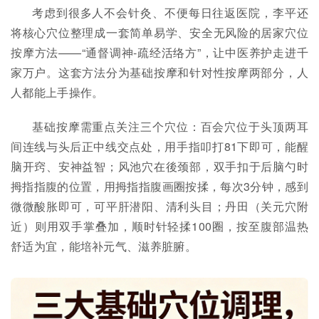
考虑到很多人不会针灸、不便每日往返医院，李平还
将核心穴位整理成一套简单易学、安全无风险的居家穴位
按摩方法——“通督调神-疏经活络方”，让中医养护走进千
家万户。这套方法分为基础按摩和针对性按摩两部分，人
人都能上手操作。
基础按摩需重点关注三个穴位：百会穴位于头顶两耳
间连线与头后正中线交点处，用手指叩打81下即可，能醒
脑开窍、安神益智；风池穴在後颈部，双手扣于后脑勺时
拇指指腹的位置，用拇指指腹画圈按揉，每次3分钟，感到
微微酸胀即可，可平肝潜阳、清利头目；丹田（关元穴附
近）则用双手掌叠加，顺时针轻揉100圈，按至腹部温热
舒适为宜，能培补元气、滋养脏腑。