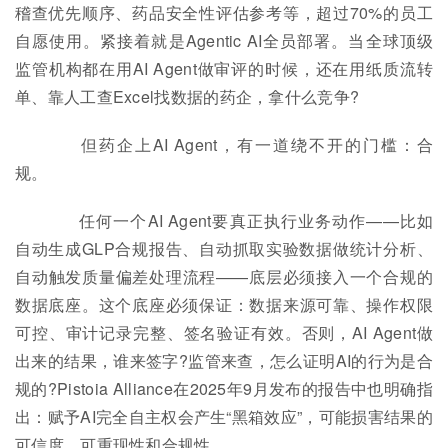
稽查优先顺序、药品安全性评估参考等，超过70%的员工
自愿使用。紧接着就是Agentic AI全员部署。当全球顶级
监管机构都在用AI Agent做审评的时候，还在用纸质流转
单、靠人工查Excel找数据的药企，拿什么竞争?
但药企上AI Agent，有一道绕不开的门槛：合
规。
任何一个AI Agent要真正执行业务动作——比如
自动生成GLP合规报告、自动抓取实验数据做统计分析、
自动触发质量偏差处理流程——底层必须接入一个合规的
数据底座。这个底座必须保证：数据来源可靠、操作权限
可控、审计记录完整、签名验证有效。否则，AI Agent做
出来的结果，谁来签字?监管来查，怎么证明AI的行为是合
规的?Pistoia Alliance在2025年9月发布的报告中也明确指
出：赋予AI完全自主权会产生“黑箱效应”，可能损害结果的
可信度、可重现性和合规性。