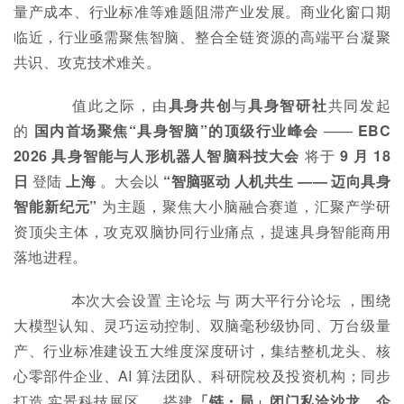
量产成本、行业标准等难题阻滞产业发展。商业化窗口期
临近，行业亟需聚焦智脑、整合全链资源的高端平台凝聚
共识、攻克技术难关。
值此之际，由
具身共创
与
具身智研社
共同发起
的
国内首场聚焦“具身智脑”的顶级行业峰会
——
EBC
2026 具身智能与人形机器人智脑科技大会
将于
9 月 18
日
登陆
上海
。大会以
“智脑驱动 人机共生 —— 迈向具身
智能新纪元”
为主题，聚焦大小脑融合赛道，汇聚产学研
资顶尖主体，攻克双脑协同行业痛点，提速具身智能商用
落地进程。
本次大会设置 主论坛 与 两大平行分论坛 ，围绕
大模型认知、灵巧运动控制、双脑毫秒级协同、万台级量
产、行业标准建设五大维度深度研讨，集结整机龙头、核
心零部件企业、AI 算法团队、科研院校及投资机构；同步
打造 实景科技展区 ， 搭建
「链・局」闭门私洽沙龙
、
企