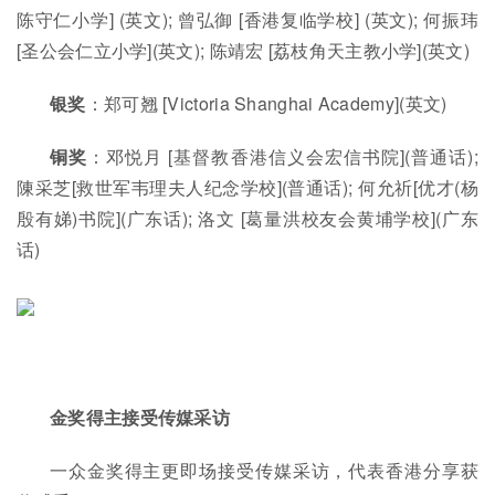
陈守仁小学] (英文); 曾弘御 [香港复临学校] (英文); 何振玮
[圣公会仁立小学](英文); 陈靖宏 [荔枝角天主教小学](英文)
银奖
：郑可翘 [Victoria Shanghai Academy](英文)
铜奖
：邓悦月 [基督教香港信义会宏信书院](普通话);
陳采芝[救世军韦理夫人纪念学校](普通话); 何允祈[优才(杨
殷有娣)书院](广东话); 洛文 [葛量洪校友会黄埔学校](广东
话)
金奖得主接受传媒采访
一众金奖得主更即场接受传媒采访，代表香港分享获