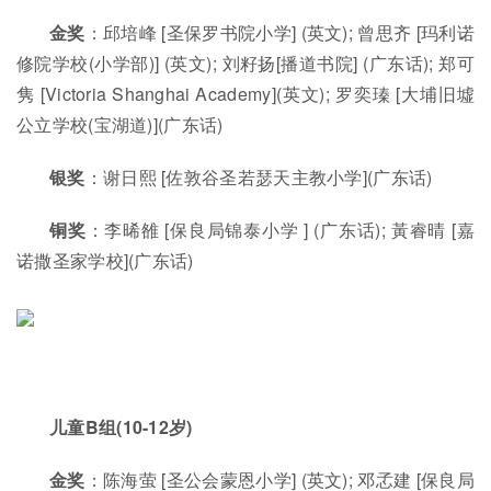
金奖
：邱培峰 [圣保罗书院小学] (英文); 曾思齐 [玛利诺
修院学校(小学部)] (英文); 刘籽扬[播道书院] (广东话); 郑可
隽 [Victoria Shanghai Academy](英文); 罗奕瑧 [大埔旧墟
公立学校(宝湖道)](广东话)
银奖
：谢日熙 [佐敦谷圣若瑟天主教小学](广东话)
铜奖
：李晞雒 [保良局锦泰小学 ] (广东话); 黃睿晴 [嘉
诺撒圣家学校](广东话)
儿童B组(10-12岁)
金奖
：陈海萤 [圣公会蒙恩小学] (英文); 邓孞建 [保良局