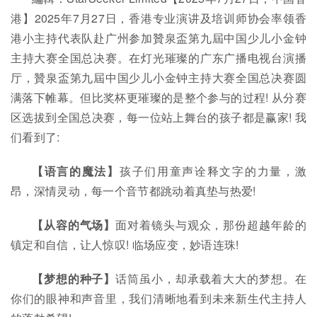
港】2025年7月27日，香港专业演讲及培训师协会率领香
港小主持代表队赴广州参加贊泉盃第九屆中国少儿小金钟
主持大赛全国总决赛。在灯光璀璨的广东广播电视台演播
厅，贊泉盃第九屆中国少儿小金钟主持大赛全国总决赛圆
满落下帷幕。但比奖杯更璀璨的是整个参与的过程! 从分赛
区选拔到全国总决赛，每一位站上舞台的孩子都是赢家! 我
们看到了:
【语言的魔法】
孩子们用童声诠释文字的力量，激
昂，深情灵动，每一个音节都跳动着真垫与热爱!
【从容的气场】
面对着镜头与观众，那份超越年龄的
镇定和自信，让人惊叹! 临场应变，妙语连珠!
【梦想的种子】
话筒虽小，却承载着大大的梦想。在
你们的眼神和声音里，我们清晰地看到未来新生代主持人