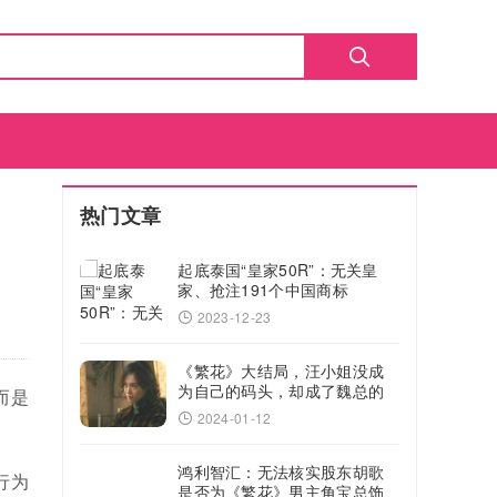
热门文章
起底泰国“皇家50R”：无关皇
家、抢注191个中国商标
2023-12-23
《繁花》大结局，汪小姐没成
为自己的码头，却成了魏总的
而是
码头
2024-01-12
鸿利智汇：无法核实股东胡歌
行为
是否为《繁花》男主角宝总饰