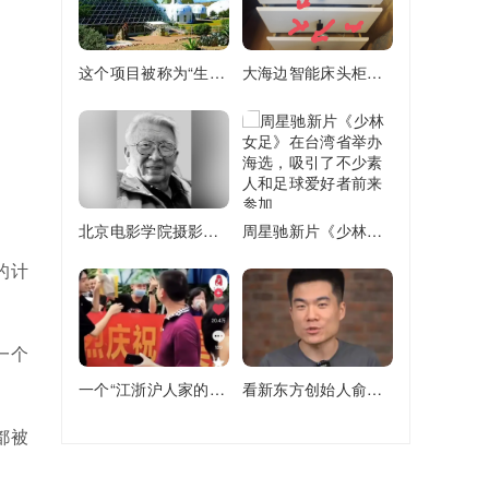
这个项目被称为“生物圈2号”，被寄予了太多的希望和梦想
大海边智能床头柜质量行不行？
北京电影学院摄影学院创始人张益福去世
周星驰新片《少林女足》在台湾省举办海选，吸引了不少素人和足球爱好者前来参加
的计
一个
一个“江浙沪人家的孩子已经不卷学习了”的新闻引发议论纷纷
看新东方创始人俞敏洪如何回应董宇辉新号分流的？
都被