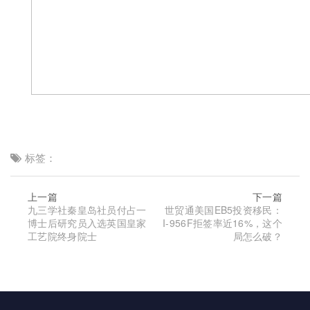
标签：
上一篇
下一篇
九三学社秦皇岛社员付占一
世贸通美国EB5投资移民：
博士后研究员入选英国皇家
I-956F拒签率近16%，这个
工艺院终身院士
局怎么破？